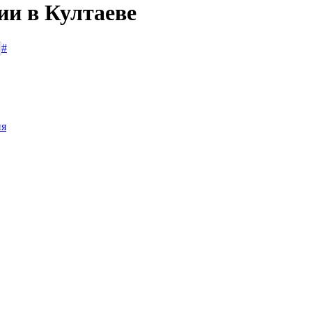
ии в Култаеве
#
ия