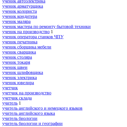
ученик автоэлектрика
ученик арматурщика
ученик колориста
ученик кондитера
ученик маляра
ученик мастера по ремонту бытовой техники
ученик на производство
1
ученик оператора станков ЧПУ
ученик печатника
ученик сборщика мебели
ученик сварщика
ученик столяра
ученик токаря
ученик швеи
ученик шлифовщика
ученик электрика
ученик ювелира
учетчик
учетчик на производство
учетчик склада
учитель
1
учитель английского и немецкого языков
учитель английского языка
учитель биологии
учитель биологии и географии