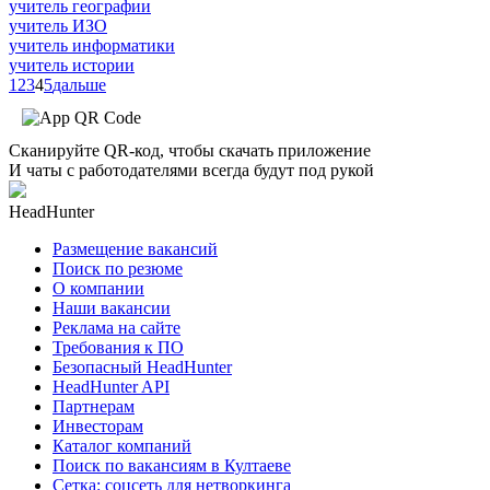
учитель географии
учитель ИЗО
учитель информатики
учитель истории
1
2
3
4
5
дальше
Сканируйте QR-код, чтобы скачать приложение
И чаты с работодателями всегда будут под рукой
HeadHunter
Размещение вакансий
Поиск по резюме
О компании
Наши вакансии
Реклама на сайте
Требования к ПО
Безопасный HeadHunter
HeadHunter API
Партнерам
Инвесторам
Каталог компаний
Поиск по вакансиям в Култаеве
Сетка: соцсеть для нетворкинга