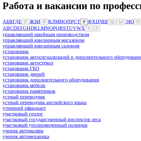
Работа и вакансии по професс
А
Б
В
Г
Д
Е
Ж
З
И
К
Л
М
Н
О
П
Р
С
Т
Ф
Х
Ц
Ч
Ш
Э
Ю
Ё
Й
У
Щ
Ы
Я
A
B
C
D
E
F
G
H
I
J
K
L
M
N
O
P
Q
R
S
T
U
V
W
X
Y
Z
управляющий швейным производством
управляющий ювелирным магазином
управляющий ювелирным салоном
установщик
установщик автосигнализаций и дополнительного оборудован
установщик автостекол
установщик ГБО
установщик дверей
установщик дополнительного оборудования
установщик мебели
установщик памятников
устный переводчик
устный переводчик английского языка
утренний официант
участковый геолог
участковый государственный инспектор леса
участковый уполномоченный полиции
ученик автомаляра
ученик автомеханика