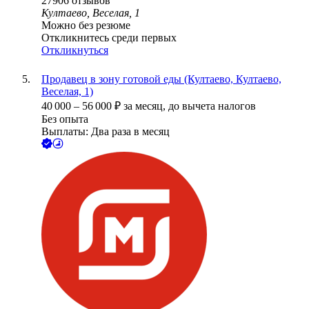
27906
отзывов
Култаево, Веселая, 1
Можно без резюме
Откликнитесь среди первых
Откликнуться
Продавец в зону готовой еды (Култаево, Култаево,
Веселая, 1)
40 000
–
56 000
₽
за месяц,
до вычета налогов
Без опыта
Выплаты: Два раза в месяц